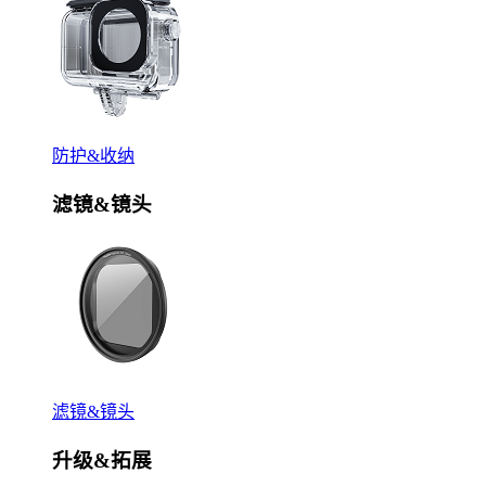
防护&收纳
滤镜&镜头
滤镜&镜头
升级&拓展