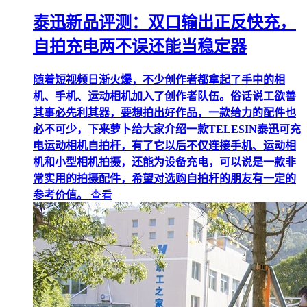
泰迅新品评测：双口输出正反快充，
自拍充电两不误还能当稳定器
​随着短视频日渐火爆，不少创作者都拿起了手中的相
机、手机、运动相机加入了创作者队伍。俗话说工欲善
其事必先利其器，要想拍出好作品，一款给力的配件也
必不可少，下来萝卜给大家介绍一款TELESIN泰迅可充
电运动相机自拍杆，有了它以后不仅连接手机、运动相
机和小型相机拍摄，还能为设备充电，可以说是一款非
常实用的拍摄配件，希望对选购自拍杆的朋友有一定的
参考价值。
查看