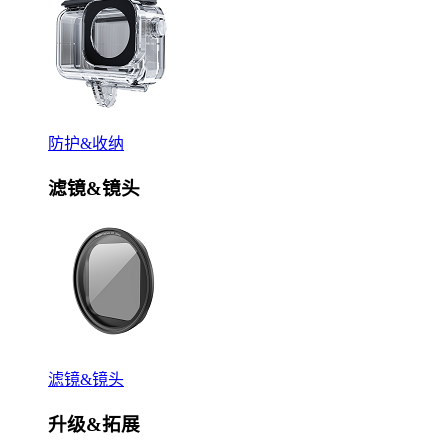
防护&收纳
滤镜&镜头
滤镜&镜头
升级&拓展